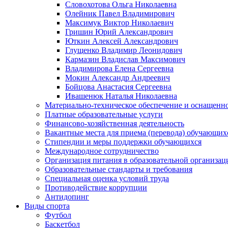
Словохотова Ольга Николаевна
Олейник Павел Владимирович
Максимук Виктор Николаевич
Гришин Юрий Александрович
Юткин Алексей Александрович
Глущенко Владимир Леонидович
Кармазин Владислав Максимович
Владимирова Елена Сергеевна
Мокин Александр Андреевич
Бойцова Анастасия Сергеевна
Ивашенюк Наталья Николаевна
Материально-техническое обеспечение и оснащеннос
Платные образовательные услуги
Финансово-хозяйственная деятельность
Вакантные места для приема (перевода) обучающих
Стипендии и меры поддержки обучающихся
Международное сотрудничество
Организация питания в образовательной организац
Образовательные стандарты и требования
Специальная оценка условий труда
Противодействие коррупции
Антидопинг
Виды спорта
Футбол
Баскетбол