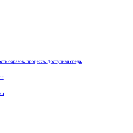
ть образов. процесса. Доступная среда.
ся
ии