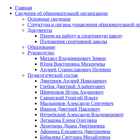
Главная
Сведения об образовательной организации
Основные сведения
Структура и органы управления образовательной о
Документы
Прием на работу в спортивную школу
Положения спортивной школы
Образование
Руководство
Михаил Владимирович Зимин
Юлия Викторовна Михеичева
Андрей Станиславович Пелевин
Педагогический состав
Дмитриев Андрей Николаевич
Глебов Дмитрий Альбертович
Шевченков Игорь Андреевич
Савинский Георгий Ильич
Мыльников Александр Сергеевич
Иванов Дмитрий Павлович
Нетребский Александр Владимирович
Легашова Елена Олеговна
Леонтьева Диана Дмитриевна
Афонина Елизавета Дмитриевна
Бобылева Светлана Михайловна