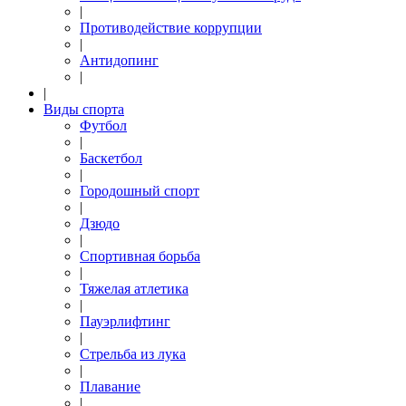
|
Противодействие коррупции
|
Антидопинг
|
|
Виды спорта
Футбол
|
Баскетбол
|
Городошный спорт
|
Дзюдо
|
Спортивная борьба
|
Тяжелая атлетика
|
Пауэрлифтинг
|
Стрельба из лука
|
Плавание
|