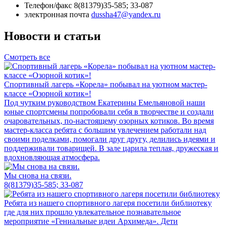
Телефон/факс 8(81379)35-585; 33-087
электронная почта
dussha47@yandex.ru
Новости и статьи
Смотреть все
Спортивный лагерь «Корела» побывал на уютном мастер-
классе «Озорной котик»!
Под чутким руководством Екатерины Емельяновой наши
юные спортсмены попробовали себя в творчестве и создали
очаровательных, по-настоящему озорных котиков. Во время
мастер-класса ребята с большим увлечением работали над
своими поделками, помогали друг другу, делились идеями и
поддерживали товарищей. В зале царила теплая, дружеская и
вдохновляющая атмосфера.
Мы снова на связи.
8(81379)35-585; 33-087
Ребята из нашего спортивного лагеря посетили библиотеку
где для них прошло увлекательное познавательное
мероприятие «Гениальные идеи Архимеда». Дети