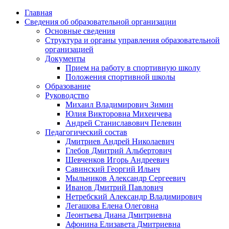
Главная
Сведения об образовательной организации
Основные сведения
Структура и органы управления образовательной
организацией
Документы
Прием на работу в спортивную школу
Положения спортивной школы
Образование
Руководство
Михаил Владимирович Зимин
Юлия Викторовна Михеичева
Андрей Станиславович Пелевин
Педагогический состав
Дмитриев Андрей Николаевич
Глебов Дмитрий Альбертович
Шевченков Игорь Андреевич
Савинский Георгий Ильич
Мыльников Александр Сергеевич
Иванов Дмитрий Павлович
Нетребский Александр Владимирович
Легашова Елена Олеговна
Леонтьева Диана Дмитриевна
Афонина Елизавета Дмитриевна