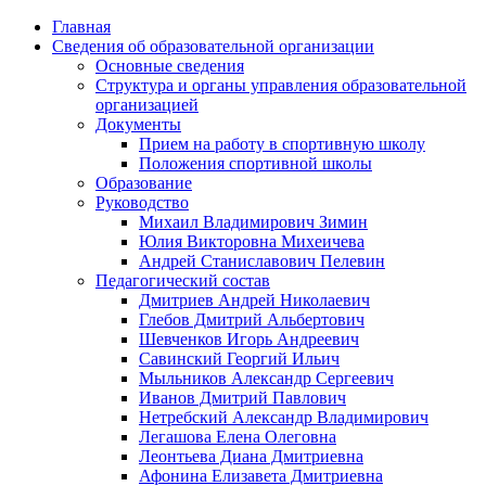
Главная
Сведения об образовательной организации
Основные сведения
Структура и органы управления образовательной
организацией
Документы
Прием на работу в спортивную школу
Положения спортивной школы
Образование
Руководство
Михаил Владимирович Зимин
Юлия Викторовна Михеичева
Андрей Станиславович Пелевин
Педагогический состав
Дмитриев Андрей Николаевич
Глебов Дмитрий Альбертович
Шевченков Игорь Андреевич
Савинский Георгий Ильич
Мыльников Александр Сергеевич
Иванов Дмитрий Павлович
Нетребский Александр Владимирович
Легашова Елена Олеговна
Леонтьева Диана Дмитриевна
Афонина Елизавета Дмитриевна