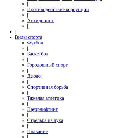
|
Противодействие коррупции
|
Антидопинг
|
|
Виды спорта
Футбол
|
Баскетбол
|
Городошный спорт
|
Дзюдо
|
Спортивная борьба
|
Тяжелая атлетика
|
Пауэрлифтинг
|
Стрельба из лука
|
Плавание
|