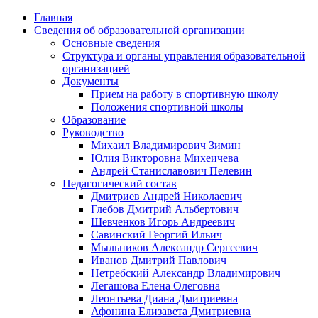
Главная
Сведения об образовательной организации
Основные сведения
Структура и органы управления образовательной
организацией
Документы
Прием на работу в спортивную школу
Положения спортивной школы
Образование
Руководство
Михаил Владимирович Зимин
Юлия Викторовна Михеичева
Андрей Станиславович Пелевин
Педагогический состав
Дмитриев Андрей Николаевич
Глебов Дмитрий Альбертович
Шевченков Игорь Андреевич
Савинский Георгий Ильич
Мыльников Александр Сергеевич
Иванов Дмитрий Павлович
Нетребский Александр Владимирович
Легашова Елена Олеговна
Леонтьева Диана Дмитриевна
Афонина Елизавета Дмитриевна