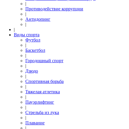
|
Противодействие коррупции
|
Антидопинг
|
|
Виды спорта
Футбол
|
Баскетбол
|
Городошный спорт
|
Дзюдо
|
Спортивная борьба
|
Тяжелая атлетика
|
Пауэрлифтинг
|
Стрельба из лука
|
Плавание
|