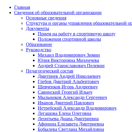
Главная
Сведения об образовательной организации
Основные сведения
Структура и органы управления образовательной о
Документы
Прием на работу в спортивную школу
Положения спортивной школы
Образование
Руководство
Михаил Владимирович Зимин
Юлия Викторовна Михеичева
Андрей Станиславович Пелевин
Педагогический состав
Дмитриев Андрей Николаевич
Глебов Дмитрий Альбертович
Шевченков Игорь Андреевич
Савинский Георгий Ильич
Мыльников Александр Сергеевич
Иванов Дмитрий Павлович
Нетребский Александр Владимирович
Легашова Елена Олеговна
Леонтьева Диана Дмитриевна
Афонина Елизавета Дмитриевна
Бобылева Светлана Михайловна