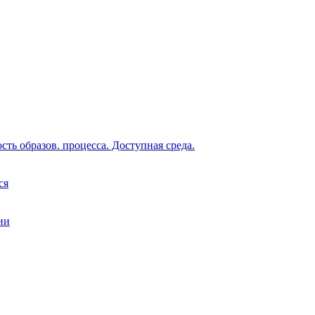
ть образов. процесса. Доступная среда.
ся
ии