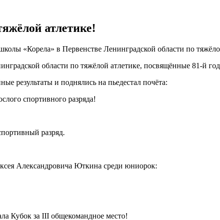
тяжёлой атлетике!
колы «Корела» в Первенстве Ленинградской области по тяжёло
енинградской области по тяжёлой атлетике, посвящённые 81-й г
е результаты и поднялись на пьедестал почёта:
ослого спортивного разряда!
спортивный разряд.
ексея Александровича Юткина среди юниорок:
а Кубок за III общекомандное место!