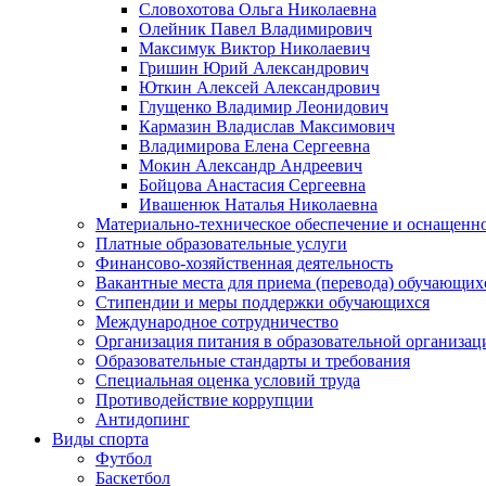
Словохотова Ольга Николаевна
Олейник Павел Владимирович
Максимук Виктор Николаевич
Гришин Юрий Александрович
Юткин Алексей Александрович
Глущенко Владимир Леонидович
Кармазин Владислав Максимович
Владимирова Елена Сергеевна
Мокин Александр Андреевич
Бойцова Анастасия Сергеевна
Ивашенюк Наталья Николаевна
Материально-техническое обеспечение и оснащеннос
Платные образовательные услуги
Финансово-хозяйственная деятельность
Вакантные места для приема (перевода) обучающих
Стипендии и меры поддержки обучающихся
Международное сотрудничество
Организация питания в образовательной организац
Образовательные стандарты и требования
Специальная оценка условий труда
Противодействие коррупции
Антидопинг
Виды спорта
Футбол
Баскетбол