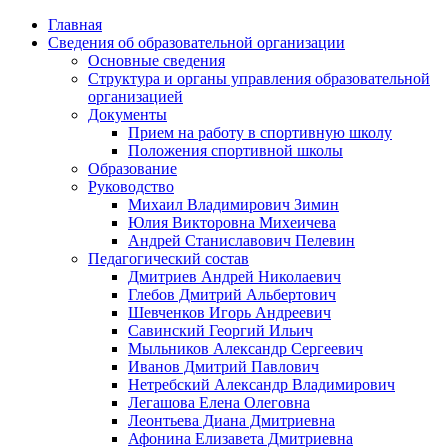
Главная
Сведения об образовательной организации
Основные сведения
Структура и органы управления образовательной
организацией
Документы
Прием на работу в спортивную школу
Положения спортивной школы
Образование
Руководство
Михаил Владимирович Зимин
Юлия Викторовна Михеичева
Андрей Станиславович Пелевин
Педагогический состав
Дмитриев Андрей Николаевич
Глебов Дмитрий Альбертович
Шевченков Игорь Андреевич
Савинский Георгий Ильич
Мыльников Александр Сергеевич
Иванов Дмитрий Павлович
Нетребский Александр Владимирович
Легашова Елена Олеговна
Леонтьева Диана Дмитриевна
Афонина Елизавета Дмитриевна