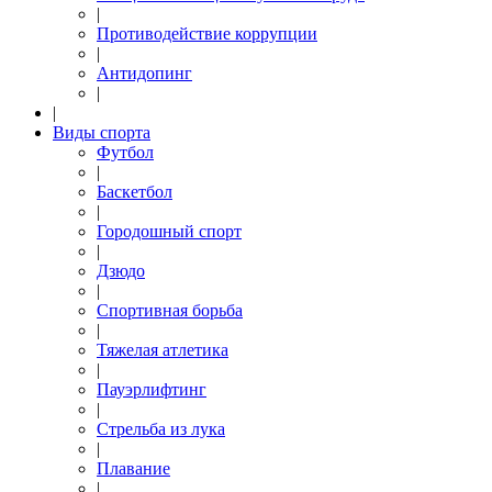
|
Противодействие коррупции
|
Антидопинг
|
|
Виды спорта
Футбол
|
Баскетбол
|
Городошный спорт
|
Дзюдо
|
Спортивная борьба
|
Тяжелая атлетика
|
Пауэрлифтинг
|
Стрельба из лука
|
Плавание
|