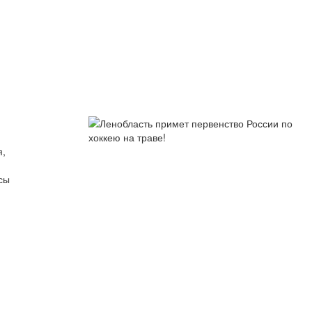
я,
сы