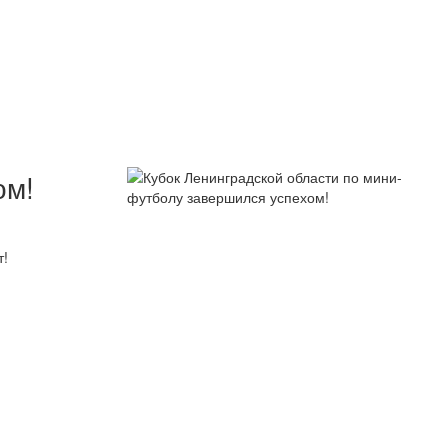
ом!
т!