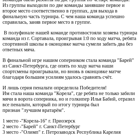
Из группы выходили по две команды занявшие первое и
второе место соответственно в группах, для выхода в
финальную часть турнира. С чем наша команда успешно
справилась, заняв первое место в группе.
В полуфинале нашей команде противостояли хозяева турнира
команда из г. Сортавала, проигрывая 1:0 по ходу матча, ребята
спортивной школы в оконцовке матча сумели забить два без
ответных мяча.
В финальной игре нашим соперником стала команда "Барей"
из Санкт-Петербурга, где опять по ходу матча наши
спортсмены проигрывали, но вновь в оконцовке матче
благодаря большим усилиям удалось сравнять счёт.
И лишь серия пенальти определила Победителя!
Им стала наша команда "Корела", где ребята не только забили
мячи в ворота соперника, но и голкипер Илья Бабий, отразил
все пенальти, который по итогу турнира был
признан "лучшим вратарём".
1 место -"Корела-16" г. Приозерск
2 место -"Барей" г. Санкт-Петербург
3 место -"Олимп" г. Петрозаводск Республика Карелия