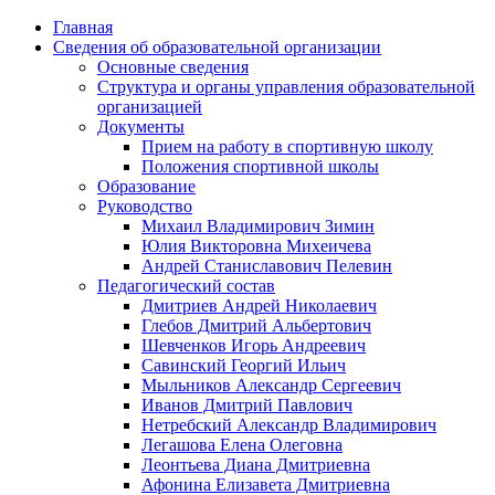
Главная
Сведения об образовательной организации
Основные сведения
Структура и органы управления образовательной
организацией
Документы
Прием на работу в спортивную школу
Положения спортивной школы
Образование
Руководство
Михаил Владимирович Зимин
Юлия Викторовна Михеичева
Андрей Станиславович Пелевин
Педагогический состав
Дмитриев Андрей Николаевич
Глебов Дмитрий Альбертович
Шевченков Игорь Андреевич
Савинский Георгий Ильич
Мыльников Александр Сергеевич
Иванов Дмитрий Павлович
Нетребский Александр Владимирович
Легашова Елена Олеговна
Леонтьева Диана Дмитриевна
Афонина Елизавета Дмитриевна