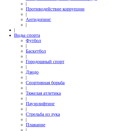
|
Противодействие коррупции
|
Антидопинг
|
|
Виды спорта
Футбол
|
Баскетбол
|
Городошный спорт
|
Дзюдо
|
Спортивная борьба
|
Тяжелая атлетика
|
Пауэрлифтинг
|
Стрельба из лука
|
Плавание
|