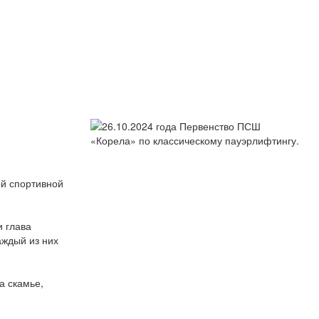
ой спортивной
и глава
аждый из них
а скамье,