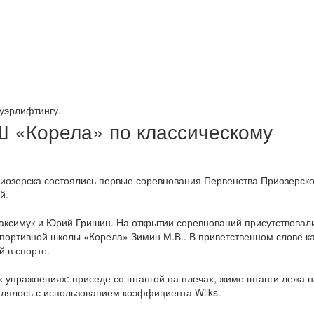
уэрлифтингу.
Ш «Корела» по классическому
 Приозерска состоялись первые соревнования Первенства Приозерск
й.
Максимук и Юрий Гришин. На открытии соревнований присутствовал
спортивной школы «Корела» Зимин М.В.. В приветственном слове к
 в спорте.
х упражнениях: приседе со штангой на плечах, жиме штанги лежа н
елялось с использованием коэффициента Wilks.