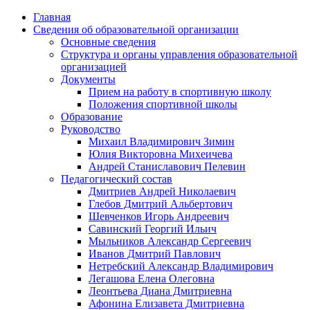
Главная
Сведения об образовательной организации
Основные сведения
Структура и органы управления образовательной
организацией
Документы
Прием на работу в спортивную школу
Положения спортивной школы
Образование
Руководство
Михаил Владимирович Зимин
Юлия Викторовна Михеичева
Андрей Станиславович Пелевин
Педагогический состав
Дмитриев Андрей Николаевич
Глебов Дмитрий Альбертович
Шевченков Игорь Андреевич
Савинский Георгий Ильич
Мыльников Александр Сергеевич
Иванов Дмитрий Павлович
Нетребский Александр Владимирович
Легашова Елена Олеговна
Леонтьева Диана Дмитриевна
Афонина Елизавета Дмитриевна