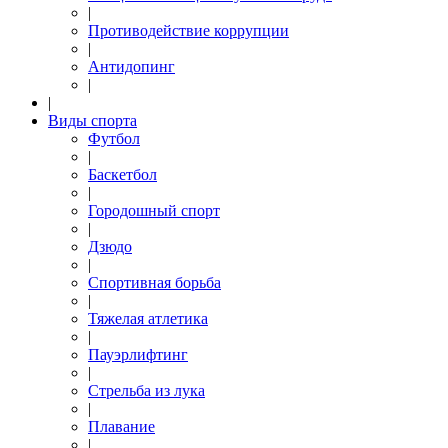
|
Противодействие коррупции
|
Антидопинг
|
|
Виды спорта
Футбол
|
Баскетбол
|
Городошный спорт
|
Дзюдо
|
Спортивная борьба
|
Тяжелая атлетика
|
Пауэрлифтинг
|
Стрельба из лука
|
Плавание
|