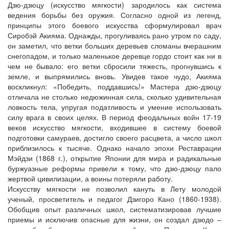
Дзю-дзюцу (искусство мягкости) зародилось как система
ведения борьбы без оружия. Согласно одной из легенд,
принципы этого боевого искусства сформулировал врач
Сиробэй Акияма. Однажды, прогуливаясь рано утром по саду,
он заметил, что ветки больших деревьев сломаны вчерашним
снегопадом, и только маленькое деревце гордо стоит как ни в
чем не бывало: его ветки сбросили тяжесть, прогнувшись к
земле, и выпрямились вновь. Увидев такое чудо, Акияма
воскликнул: «Победить, поддавшись!» Мастера дзю-дзюцу
отличала не столько недюжинная сила, сколько удивительная
ловкость тела, упругая податливость и умение использовать
силу врага в своих целях. В период феодальных войн 17-19
веков искусство мягкости, входившее в систему боевой
подготовки самураев, достигло своего расцвета, а число школ
приблизилось к тысяче. Однако начало эпохи Реставрации
Мэйдзи (1868 г.), открытие Японии для мира и радикальные
буржуазные реформы привели к тому, что дзю-дзюцу пало
жертвой цивилизации, а воины потеряли работу.
Искусству мягкости не позволил кануть в Лету молодой
ученый, просветитель и педагог Дзигоро Кано (1860-1938).
Обобщив опыт различных школ, систематизировав лучшие
приемы и исключив опасные для жизни, он создал дзюдо –