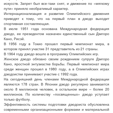
искусств. Запрет был все-таки снят, и движение по «мягкому
пути» приняло необратимый характер.
Интернационализация и развитие Олимпийского движения
приводят к тому, что на первый план в дзюдо выходит
спортивная составляющая.
В июле 1951 года основана Международная федерация
дзюдо, ее президентом назначен единственный сын Дзигоро
Кано, Рисэй.
В 1956 году в Токио прошел первый чемпионат мира, в
котором принял участие 31 представитель из 21 страны.
В 1964 году дзюдо вошло в программу Олимпийских игр.
Женское дзюдо обязано своим рождением супруге Дзигоро
Кано, яростной энтузиастке борьбы. Первый чемпионат мира
среди женщин прошел в 1980 году, а в Олимпийских играх
дзюдоистки принимают участие с 1992 года.
На сегодняшний день членами Международной федерации
являются 178 стран. В Японии дзюдо регулярно занимается
около 8 миллионов человек, в остальном мире – более 20
миллионов. По количеству «посвященных» дзюдо уступает
только футболу.
Эффективность системы подготовки дзюдоиста обусловлена
современными организационными формами и материальной