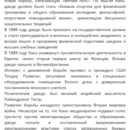
новую борьбу, означающую «мягкий путь». По мысли Кано,
дзюдо должно было стать «боевым спортом для физической
тренировки и общего образования молодежи, философией,
искусством повседневной жизни», хранилищем бесценных
национальных традиций.
В 1886 году дзюдо было признано на государственном уровне
и стало преподаваться в военных и полицейских академиях, а
вскоре вошло в программу физической подготовки средних и
высших учебных заведений.
В 1889 году Кано развернул просветительскую деятельность в
Европе, лично открыв первую школу во Франции. Вскоре
дзюдо пришло в Великобританию.
Интерес к диковинной борьбе проявил и президент США
Теодор Рузвельт, регулярно занимаясь в специально
оборудованном помещении Белого дома с доверенным
посланником японского учителя.
Почитателем дзюдо был великий индийский мыслитель
Рабиндранат Тагор.
Развитие борьбы ненадолго приостановила Вторая мировая
война. Несмотря на то, что Кано неоднократно подавал голос
протеста против милитаризации общества и образования,
дзюдо попало в составленный американскими
оккупационными властями список запрещенных боевых